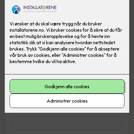
Telefon
*
E-post
*
Adresse
*
Sted
*