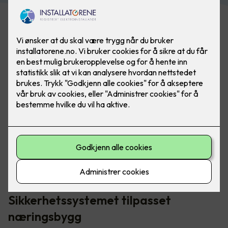
Elotec Ajax-systemet inneholder blant annet brannalarm,
vannalarm, innbruddsalarm, kameraovervåking og
smarthusstyring.
Sikkerhetssystemet tilpasset
næringsbygg