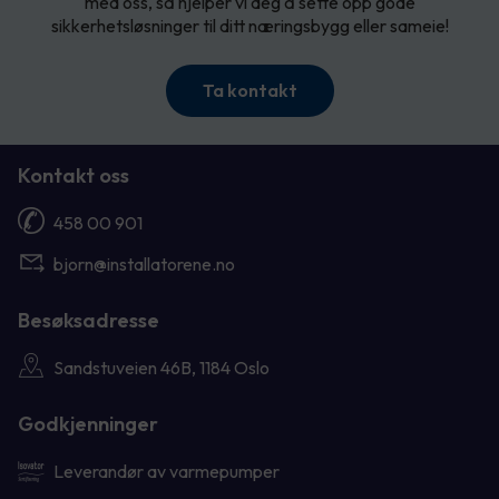
med oss, så hjelper vi deg å sette opp gode
sikkerhetsløsninger til ditt næringsbygg eller sameie!
Ta kontakt
Kontakt oss
458 00 901
bjorn@installatorene.no
Besøksadresse
Sandstuveien 46B, 1184 Oslo
Godkjenninger
Leverandør av varmepumper