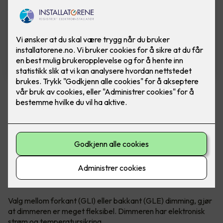
Dimmer m/lysring - Hvit
ELKO Plus
316 GLED dimmer er konstruert for LED og lave laster,
dimmer også glødelamper, halogen, elektroniske trafoer.
ELKO Plus versjon leveres med lysring for lys rundt
dimmerknappen. Lyset rundt dimmerknappen kan settes
av/på i innstillingsmenyen.
Valg mellom forkant (GLI) eller bakkant (GLE) dimming, gjør
at dimmeren er meget fleksibel. Dimmeren har elektronisk
strøm og temperatursikring.