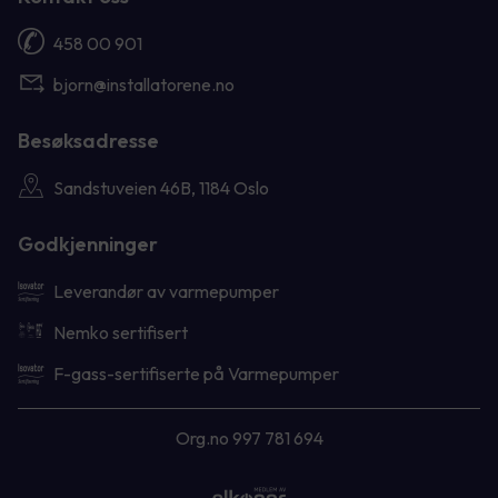
458 00 901
bjorn@installatorene.no
Besøksadresse
Sandstuveien 46B, 1184 Oslo
Godkjenninger
Leverandør av varmepumper
Nemko sertifisert
F-gass-sertifiserte på Varmepumper
Org.no 997 781 694