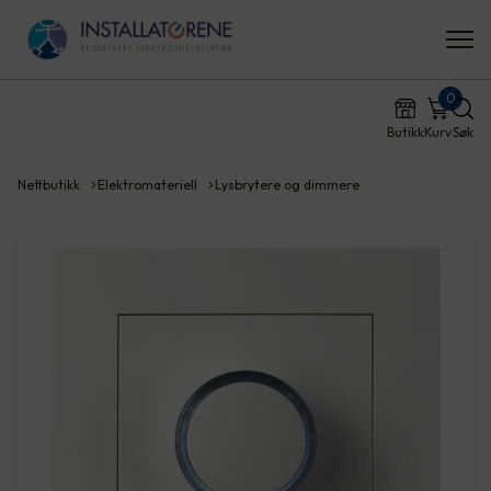
0
Butikk
Kurv
Søk
Nettbutikk
Elektromateriell
Lysbrytere og dimmere