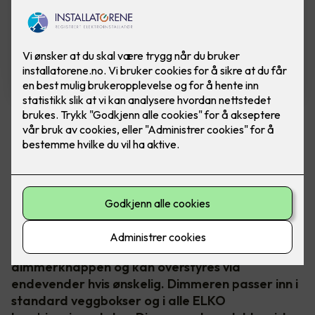
Dimmer - Sort
RS sort 315 LED er en dimmer som benyttes til
LED, kapasitive og ohmske laster. Dimmeren har
den unike egenskapen hvor det er valgfritt og
koble til både L og N. Ved bruk av trøblete
lamper og/eller ved flimring anbefaler vi å koble
til begge fasene. AV/PÅ betjenes med trykk på
dimmerknappen. Dimme opp/ned ved å vri på
dimmerknappen og kan overstyres via
endevender hvis ønskelig. Dimmeren passer inn i
standard veggbokser og i alle ELKO