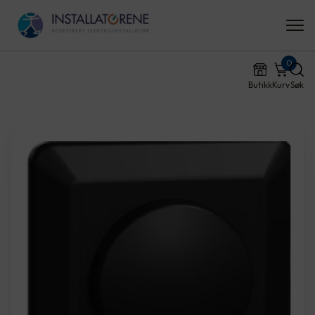
0
Butikk
Kurv
Søk