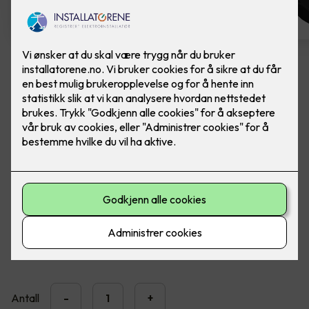
Easee Charge Max
Ferdig montert elbillader. Easee Charge Max er
kraftig, presis og solid.
En MID-sertifisert elbillader designet for å levere nøyaktige
strømmålinger, forståelige fakturaer og full kontroll over
ladekostnadene.
20,990
,-
Antall
-
+