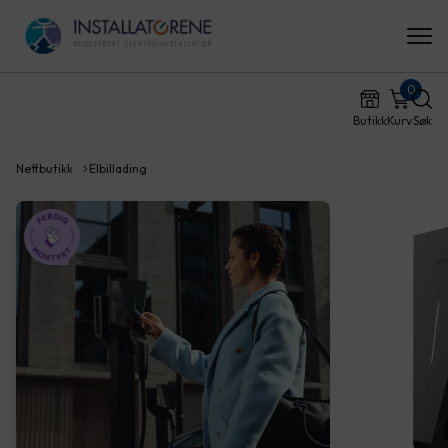
0
Butikk
Kurv
Søk
Nettbutikk
Elbillading