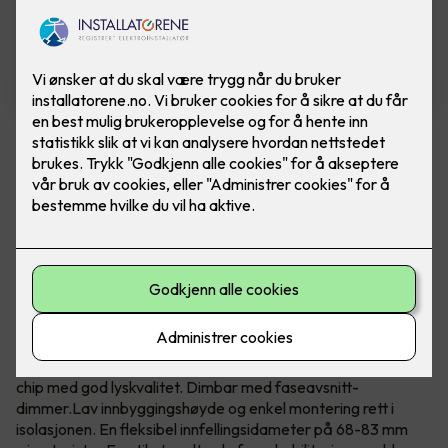
Junistar Eco IsoSafe downlight
2700K 6W LED white 8-pac
LED downlight, SDCM 2. Innfellingsdiameter: 68-
83 mm. IP44. 8 pakning, 729kr per stykk.
Junistar Eco IsoSafe er kostnadseffektive downlights for
innendørs bruk, med 42° lysspredningsvinkel og 30° vipp i to
retninger. Produsert i trykkstøpt, pulverlakkert aluminium
med hvit overflate, og skjerm i glass. Integrert, effektiv LED-
chip med god lyskvalitet. Dimbar med faseavsnitt-
dimmer.Lav innbyggingshøyde og enkel montering rett i
isolasjonen. En fleksibel innfellingsidameter på 68-83 mm