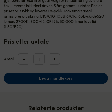
gjør Junistar Eco til et godt valg for rehabilitering av eldre
tak. Leveres inkludert driver. 5 års garanti.Junistar Eco er
priset pr. stykk og leveres i 8-pakk. Maksimalt antall
armaturer pr. sikring: B10/C10: 105B16/C16:168Lyskilde520
lumen, 2700K, SDCM 2, CRI 98, 50 000 timer levetid
(L80/B20)
Pris etter avtale
Antall
-
+
Legg i handlekurv
Relaterte produkter