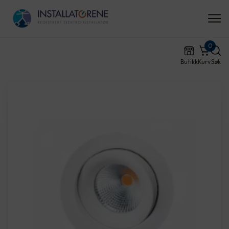
0
Butikk
Kurv
Søk