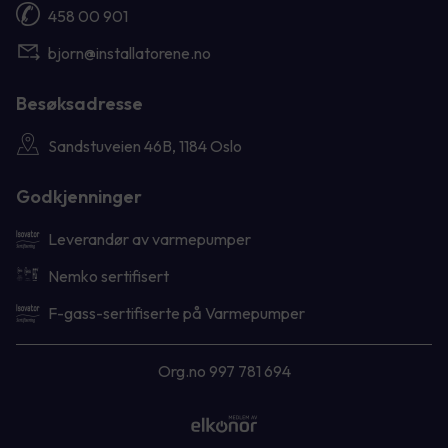
458 00 901
bjorn@installatorene.no
Besøksadresse
Sandstuveien 46B, 1184 Oslo
Godkjenninger
Leverandør av varmepumper
Nemko sertifisert
F-gass-sertifiserte på Varmepumper
Org.no 997 781 694