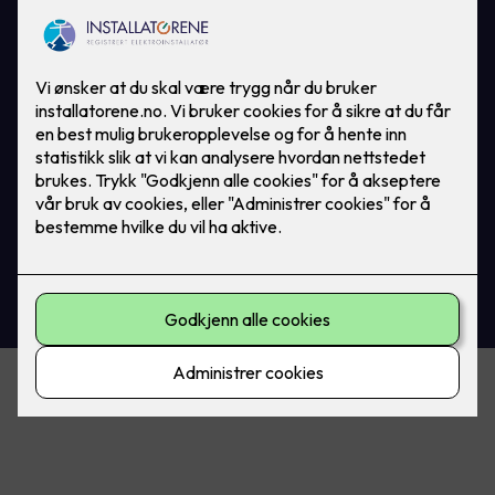
Sandstuveien 46B, 1184 Oslo
Godkjenninger
Leverandør av varmepumper
Nemko sertifisert
F-gass-sertifiserte på Varmepumper
Org.no 997 781 694