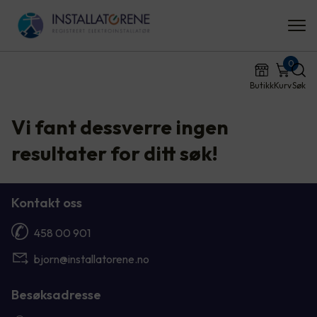
0
Butikk
Kurv
Søk
Vi fant dessverre ingen
resultater for ditt søk!
Kontakt oss
458 00 901
bjorn@installatorene.no
Besøksadresse