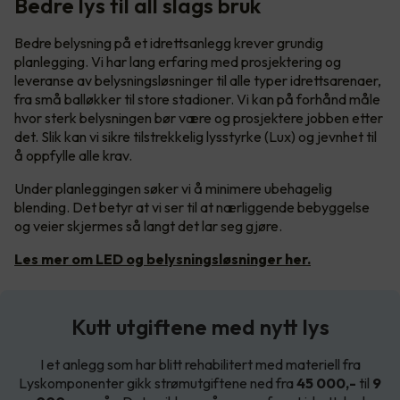
Bedre lys til all slags bruk
Bedre belysning på et idrettsanlegg krever grundig
planlegging. Vi har lang erfaring med prosjektering og
leveranse av belysningsløsninger til alle typer idrettsarenaer,
fra små balløkker til store stadioner. Vi kan på forhånd måle
hvor sterk belysningen bør være og prosjektere jobben etter
det. Slik kan vi sikre tilstrekkelig lysstyrke (Lux) og jevnhet til
å oppfylle alle krav.
Under planleggingen søker vi å minimere ubehagelig
blending. Det betyr at vi ser til at nærliggende bebyggelse
og veier skjermes så langt det lar seg gjøre.
Les mer om LED og belysningsløsninger her.
Kutt utgiftene med nytt lys
I et anlegg som har blitt rehabilitert med materiell fra
Lyskomponenter gikk strømutgiftene ned fra
45 000,-
til
9