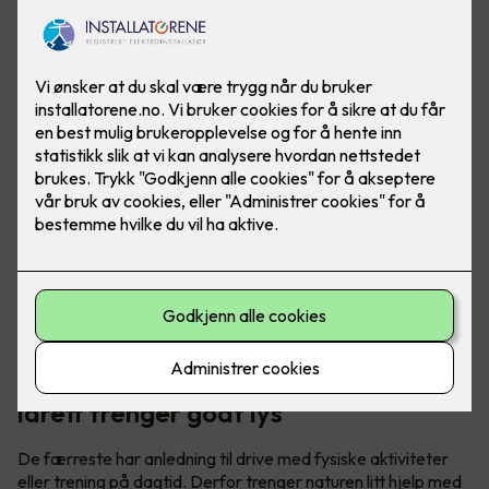
God folkehelse trenger idrett – og
idrett trenger godt lys
De færreste har anledning til drive med fysiske aktiviteter
eller trening på dagtid. Derfor trenger naturen litt hjelp med