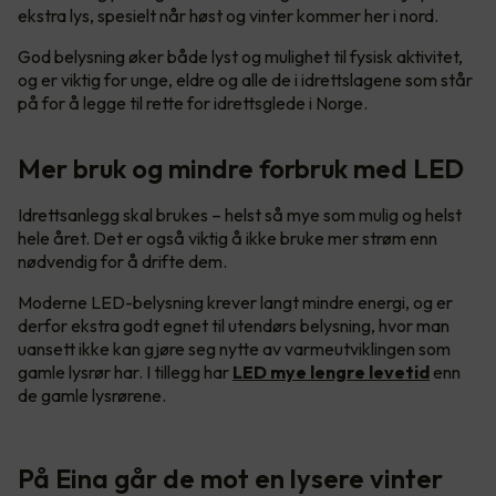
ekstra lys, spesielt når høst og vinter kommer her i nord.
God belysning øker både lyst og mulighet til fysisk aktivitet,
og er viktig for unge, eldre og alle de i idrettslagene som står
på for å legge til rette for idrettsglede i Norge.
Mer bruk og mindre forbruk med LED
Idrettsanlegg skal brukes – helst så mye som mulig og helst
hele året. Det er også viktig å ikke bruke mer strøm enn
nødvendig for å drifte dem.
Moderne LED-belysning krever langt mindre energi, og er
derfor ekstra godt egnet til utendørs belysning, hvor man
uansett ikke kan gjøre seg nytte av varmeutviklingen som
gamle lysrør har. I tillegg har
LED mye lengre levetid
enn
de gamle lysrørene.
På Eina går de mot en lysere vinter