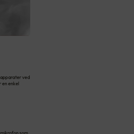
e apparater ved
r en enkel
 mikrofon som