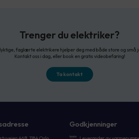
Trenger du elektriker?
yktige, faglærte elektrikere hjelper deg med både store og små 
Kontakt oss i dag, eller book en gratis videobefaring!
Ta kontakt
sadresse
Godkjenninger
tuveien 46B, 1184 Oslo
Leverandør av varmepump