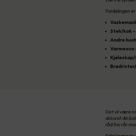
Fordelingen er
Vaskemask
Stek/kok –
Andre hush
Varmeovn 
Kjøleskap/f
Brødrister/
Det vil være na
akkurat din bo
råd fra vår mo
Følg knappen u