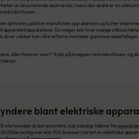
heten av eksisterende røykvarsler, mens den andre er en stikkon
 med mikrofonen.
ren aktiveres, plukker mikrofonen opp alarmen og kutter strømme
til apparatet/apparatene. Du velger selv hvor mange stikkontakte
vis du er usikker kan våre erfarne montører gi presise anbefalinge
alarm, eller faren er over? Trykk på knappen ved mikrofonen, og du
ontakten.
yndere blant elektriske appar
å vite hvordan du bør prioritere, kan kanskje tallene fra
www.brann
 I 2021 ble nemlig mer enn 300 branner startet av elektriske appar
ne finner vi på vaskerommet.