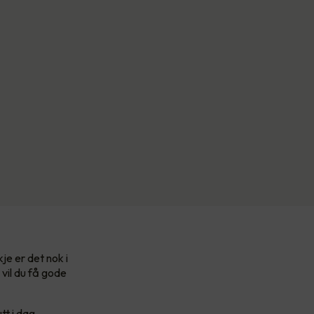
je er det nok i
vil du få gode
t i dag.