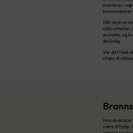
monteres i nær
kommuniserer
Når røykvarsle
stikkontakten 
erstatte, og h
din bolig.
Var det falsk 
strøm til stikk
Branns
Hvis du ønsker 
være til hjelp.
største synder