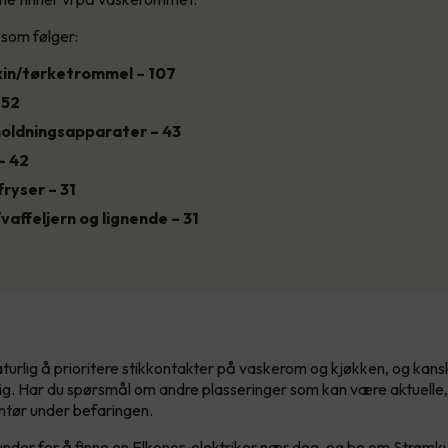
 som følger:
in/tørketrommel – 107
 52
oldningsapparater – 43
– 42
ryser – 31
vaffeljern og lignende – 31
turlig å prioritere stikkontakter på vaskerom og kjøkken, og kansk
lig. Har du spørsmål om andre plasseringer som kan være aktuelle, 
ntør under befaringen.
nder for å finne en Elkonor-elektriker nær deg, og be om Strømkut