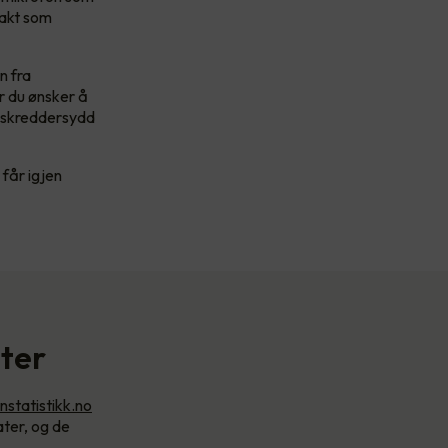
takt som
n fra
r du ønsker å
r skreddersydd
 får igjen
ater
statistikk.no
ater, og de