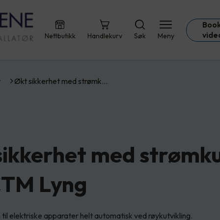
Book
vide
Nettbutikk
Handlekurv
Søk
Meny
t
Økt sikkerhet med strømk…
sikkerhet med strømku
CTM Lyng
til elektriske apparater helt automatisk ved røykutvikling.