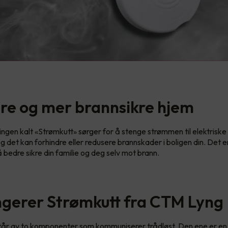
re og mer brannsikre hjem
ingen kalt «Strømkutt» sørger for å stenge strømmen til elektrisk
og det kan forhindre eller redusere brannskader i boligen din. Det e
 bedre sikre din familie og deg selv mot brann.
ungerer Strømkutt fra CTM Lyng
tår av to komponenter som kommuniserer trådløst. Den ene er en