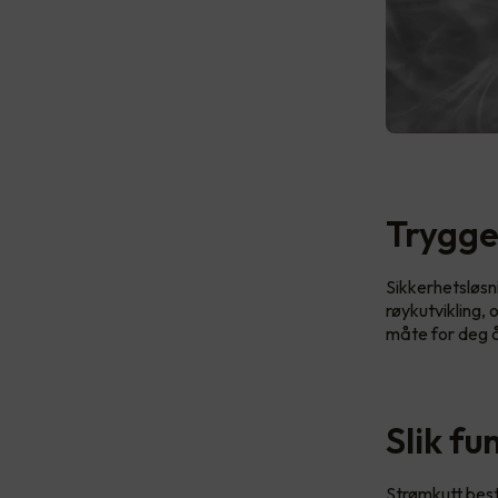
Trygge
Sikkerhetsløsn
røykutvikling, 
måte for deg å
Slik f
Strømkutt bes