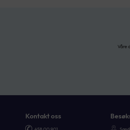
Våre d
Kontakt oss
Besøk
458 00 901
Sands