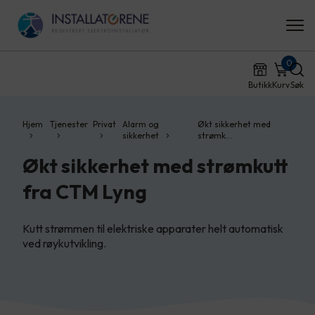
0
Butikk
Kurv
Søk
Hjem
Tjenester
Privat
Alarm og
Økt sikkerhet med
sikkerhet
strømk…
Økt sikkerhet med strømkutt
fra CTM Lyng
Kutt strømmen til elektriske apparater helt automatisk
ved røykutvikling.