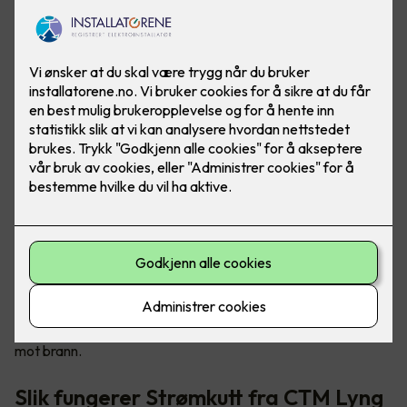
Tryggere og mer brannsikre hjem
Sikkerhetsløsningen kalt «Strømkutt» sørger for å stenge
strømmen til elektriske apparater ved røykutvikling, og det
kan forhindre eller redusere brannskader i boligen din. Det er
en enkel måte for deg å bedre sikre din familie og deg selv
mot brann.
Slik fungerer Strømkutt fra CTM Lyng