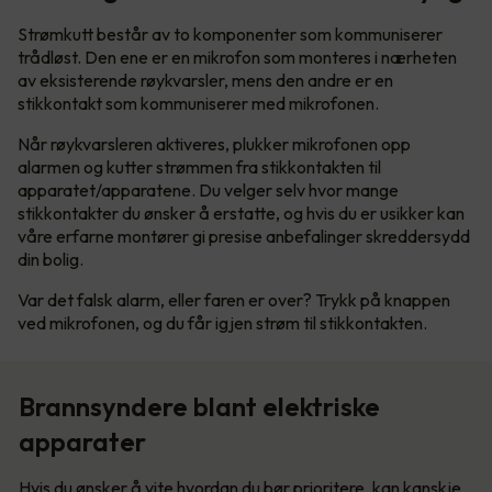
Strømkutt består av to komponenter som kommuniserer
trådløst. Den ene er en mikrofon som monteres i nærheten
av eksisterende røykvarsler, mens den andre er en
stikkontakt som kommuniserer med mikrofonen.
Når røykvarsleren aktiveres, plukker mikrofonen opp
alarmen og kutter strømmen fra stikkontakten til
apparatet/apparatene. Du velger selv hvor mange
stikkontakter du ønsker å erstatte, og hvis du er usikker kan
våre erfarne montører gi presise anbefalinger skreddersydd
din bolig.
Var det falsk alarm, eller faren er over? Trykk på knappen
ved mikrofonen, og du får igjen strøm til stikkontakten.
Brannsyndere blant elektriske
apparater
Hvis du ønsker å vite hvordan du bør prioritere, kan kanskje