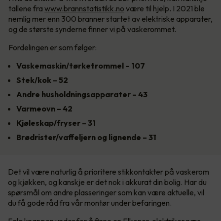
tallene fra
www.brannstatistikk.no
være til hjelp. I 2021 ble
nemlig mer enn 300 branner startet av elektriske apparater,
og de største synderne finner vi på vaskerommet.
Fordelingen er som følger:
Vaskemaskin/tørketrommel – 107
Stek/kok – 52
Andre husholdningsapparater – 43
Varmeovn – 42
Kjøleskap/fryser – 31
Brødrister/vaffeljern og lignende – 31
Det vil være naturlig å prioritere stikkontakter på vaskerom
og kjøkken, og kanskje er det nok i akkurat din bolig. Har du
spørsmål om andre plasseringer som kan være aktuelle, vil
du få gode råd fra vår montør under befaringen.