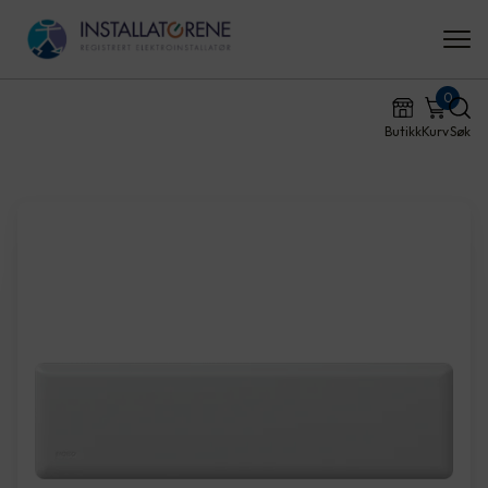
0
Butikk
Kurv
Søk