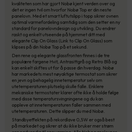
kvaliteten som har gjort Nobø kjent verden over og
det er ingen tvil om hvorfor Nobø Top er din neste
panelovn. Med et smart luftutslipp i topp sikrer ovnen
optimal varmefordeling samtidig som den setter en ny
standard for panelovndesign og utvikling. Du endrer
raskt og enkelt utseende på hjemmet ditt med
elegante Clip On Glass (Link to Clip On Glass) som
klipses på din Nobø Top på et sekund.
Den rene og elegante glassfronten finnes i de tre
populære fargene Hvit, Antrasittgrå og Retro Blå og
kan enkelt skiftes ut for å passe din hverdag. Nobø
har markedets mest nøyaktige termostat som sikrer
en jevn og behagelig innetemperatur selv om
utetemperaturen plutselig skulle falle. Enklere
mekaniske termostater klarer ofte ikke å holde følge
med disse temperatursvingningene og du kan
oppleve at innetemperaturen faller sammen med
utetemperaturen. Dette slipper du med Nobø.
Standbyeffekten på rekordlave 0,5W er også best
på markedet og sikrer at du ikke bruker mer strøm