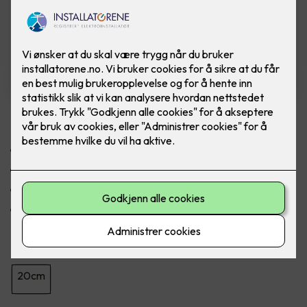
Nobø Top 20 cm 230V 500W
Rent design med luftutslipp i topp
Oppgrader med Clip On Glass
Markedets mest nøyaktige termostat
0.5W standbyeffekt
Størrelse
20cm