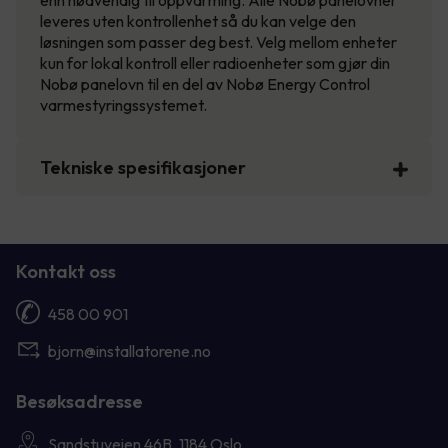
enn nødvendig til oppvarming. Alle Nobø panelovner
leveres uten kontrollenhet så du kan velge den
løsningen som passer deg best. Velg mellom enheter
kun for lokal kontroll eller radioenheter som gjør din
Nobø panelovn til en del av Nobø Energy Control
varmestyringssystemet.
Tekniske spesifikasjoner
Kontakt oss
458 00 901
bjorn@installatorene.no
Besøksadresse
Sandstuveien 46B, 1184 Oslo