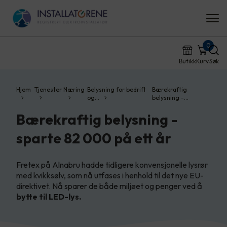
0
Butikk
Kurv
Søk
Hjem
Tjenester
Næring
Belysning for bedrift
Bærekraftig
og…
belysning -…
Bærekraftig belysning -
sparte 82 000 på ett år
Fretex på Alnabru hadde tidligere konvensjonelle lysrør
med kvikksølv, som nå utfases i henhold til det nye EU-
direktivet. Nå sparer de både miljøet og penger ved å
bytte til LED-lys.