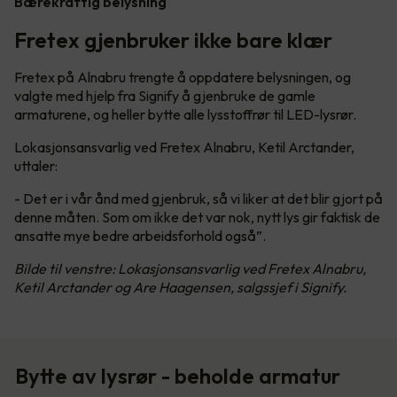
Bærekraftig belysning
Fretex gjenbruker ikke bare klær
Fretex på Alnabru trengte å oppdatere belysningen, og
valgte med hjelp fra Signify å gjenbruke de gamle
armaturene, og heller bytte alle lysstoffrør til LED-lysrør.
Lokasjonsansvarlig ved Fretex Alnabru, Ketil Arctander,
uttaler:
- Det er i vår ånd med gjenbruk, så vi liker at det blir gjort på
denne måten. Som om ikke det var nok, nytt lys gir faktisk de
ansatte mye bedre arbeidsforhold også”.
Bilde til venstre: Lokasjonsansvarlig ved Fretex Alnabru,
Ketil Arctander og Are Haagensen, salgssjef i Signify.
Bytte av lysrør - beholde armatur