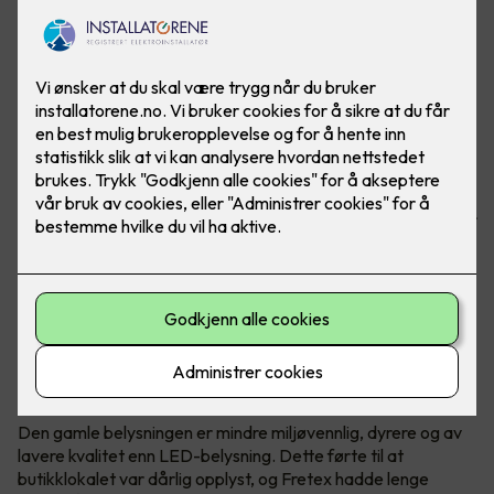
Butikken har spart masse penger på å bytte ut gamle lysrør
med nye LED-lys fra Signify. I tillegg gir de bedre lys.
Bilder: Signify, referanse: Fretex Alnabru
Utgått belysning måtte erstattes
Lysarmaturene i Fretex-butikken på Alnabru hadde
konvensjonelle lysstoffrør som inneholdt kvikksølv.
Den gamle belysningen er mindre miljøvennlig, dyrere og av
lavere kvalitet enn LED-belysning. Dette førte til at
butikklokalet var dårlig opplyst, og Fretex hadde lenge