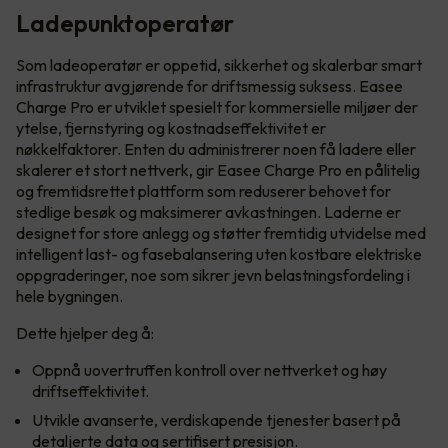
Ladepunktoperatør
Som ladeoperatør er oppetid, sikkerhet og skalerbar smart
infrastruktur avgjørende for driftsmessig suksess. Easee
Charge Pro er utviklet spesielt for kommersielle miljøer der
ytelse, fjernstyring og kostnadseffektivitet er
nøkkelfaktorer. Enten du administrerer noen få ladere eller
skalerer et stort nettverk, gir Easee Charge Pro en pålitelig
og fremtidsrettet plattform som reduserer behovet for
stedlige besøk og maksimerer avkastningen. Laderne er
designet for store anlegg og støtter fremtidig utvidelse med
intelligent last- og fasebalansering uten kostbare elektriske
oppgraderinger, noe som sikrer jevn belastningsfordeling i
hele bygningen.
Dette hjelper deg å:
Oppnå uovertruffen kontroll over nettverket og høy
driftseffektivitet.
Utvikle avanserte, verdiskapende tjenester basert på
detaljerte data og sertifisert presisjon.