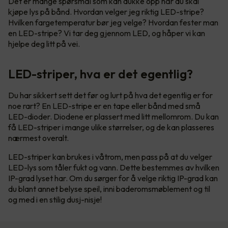
Det er mange spørsmål som kan dukke opp når du skal
kjøpe lys på bånd. Hvordan velger jeg riktig LED-stripe?
Hvilken fargetemperatur bør jeg velge? Hvordan fester man
en LED-stripe? Vi tar deg gjennom LED, og håper vi kan
hjelpe deg litt på vei.
LED-striper, hva er det egentlig?
Du har sikkert sett det før og lurt på hva det egentlig er for
noe rart? En LED-stripe er en tape eller bånd med små
LED-dioder. Diodene er plassert med litt mellomrom. Du kan
få LED-striper i mange ulike størrelser, og de kan plasseres
nærmest overalt.
LED-striper kan brukes i våtrom, men pass på at du velger
LED-lys som tåler fukt og vann. Dette bestemmes av hvilken
IP-grad lyset har. Om du sørger for å velge riktig IP-grad kan
du blant annet belyse speil, inni baderomsmøblement og til
og med i en stilig dusj-nisje!