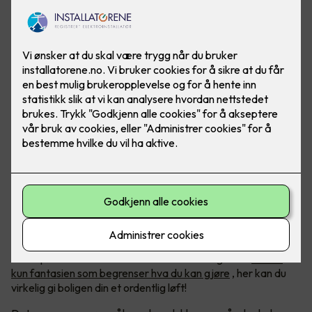
Foto: Lyskomponenter
Kreativitet med LED-lys
LED-belysning blir bare mer og mer populært, og med økt
etterspørsel har det kommet et hav av muligheter.
Det er
kun fantasien som begrenser hva du kan gjøre
, her kan du
virkelig gi boligen din et ordentlig løft!