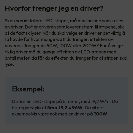
Hvorfor trenger jeg en driver?
Skal man installere LED-striper, må man ha noe som kalles
en driver. Det er driveren som leverer strøm til stripene, slik
at de faktisk lyser. Når du skal velge en driver er det viktig å
ta høyde for hvor mange watt du trenger, effekten av
driveren. Trenger du 50W, 100W eller 200W? For å velge
riktig driver må du gange effekten av LED-stripen med
antall meter, da får du effekten du trenger for at stripen skal
lyse.
Eksempel:
Du har en LED-stripe på 5 meter, med 19,2 W/m. Da
blir regnestykket
5m x 19,2 = 96W
. Da vil det
eksempelvis være nok med en driver på
100W
.