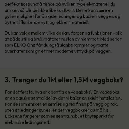
perfekt tidspunkt å tenke på hvilken type el-materiell du
ønsker, så blir det ikke like kostbart. Dette kan være en
gyllen mulighet for å skjule ledninger og kabler i veggen, og
bytte til flunkende nytt og lekkert materiell.
Du kan velge mellom ulike design, farger og funksjoner – slik
at både stil og bruk matcher resten av hjemmet. Med serier
som ELKO One får du også slanke rammer og matte
overflater som gir et mer moderne uttrykk på veggen.
3. Trenger du 1M eller 1,5M veggboks?
For det første, hva er egentlig en veggboks? En veggboks
er en ganske sentral del av det vi kaller en skjult installasjon.
For de som ønsker en sømløs og ren finish på vegg og tak,
uten at ledninger synes, er det veggbokser du må ha.
Boksene fungerer som en sentral hub, et knytepunkt for
elektriske ledningsnett.