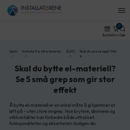
0
Butikk
Kurv
Søk
Hjem
Innhold fra våre leveran…
ELKO
Skal du pusse opp? Her
e…
Skal du bytte el-materiell?
Se 5 små grep som gir stor
effekt
Å bytte el-materiell er en enkel måte å gi hjemmet et
løft på – uten store inngrep. Nye brytere, dimmere og
stikkontakter kan forbedre både uttrykket,
funksjonaliteten og sikkerheten i boligen din.