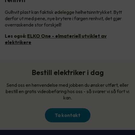
Gulhvit plast kan faktisk ødelegge helhetsinntrykket. Bytt
derfor ut med pene, nye brytere i fargen renhvit, det gjør
overraskende stor forskjell!
Les også:
ELKO One - elmateriell utviklet av
elektrikere
Bestill elektriker i dag
Send oss en henvendelse med jobben du ønsker utført, eller
bestill en gratis videobefaring hos oss - så svarer vi så fort vi
kan.
Ta kontakt