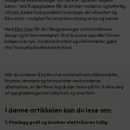
Mange har eldre løsninger som ikke er tilpasset dagens
behov. Ved å oppgradere får du et mer moderne og helhetlig
uttrykk, bedre funksjonalitet i hverdage, økt sikkerhet og
ikke minst - mulighet for smartere styring av lys og varme
Med
Elko One
får du i tillegg løsninger som kombinerer
design og brukervennlighet. Skal du pusse opp eller fornye
boligen kan nye, moderne brytere og stikkontakter gjøre
stor forskjell på helhetsinntrykket.
Når du vurderer å bytte ut el-materiell som stikkontakter,
brytere, dimmere og termostater med moderne
alternativer, er det flere ting du bør tenke på for å sikre deg
at oppgraderingen blir vellykket, og smertefri.
I denne artikkelen kan du lese om:
1. Planlegg godt og involver elektrikeren tidlig