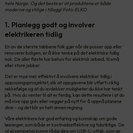
hele Norge. Og det beste er at produktene er både
moderne og stilige i tillegg! Foto: ELKO
1. Planlegg godt og involver
elektrikeren tidlig
En av de største tabbene folk gjør når de pusser opp eller
renoverer boligen, er å ikke tenke på det elektriske tidlig
nok. De aller fleste har behov for elektrisk arbeid, til små
eller store jobber.
Det er mye mer effektivt å involvere elektriker tidlig i
oppussingsprosjektet, slik at oppgavene blir utført i riktig
rekkefølge og at du avdekker muligheter du ikke har tenkt
på. Hvis du venter til alt er ferdig, kan dette resultere i at du
må rive opp gulv eller vegger på nytt for å oppnå planene
dine – og det blir en helt annen regning.
Våre elektrikere har god erfaring og kunnskap om gode
løsninger, som både er kostnadseffektive og tidsriktige. De
vil eksempelvis kunne rådgi deg om USB-C-uttak, som gir