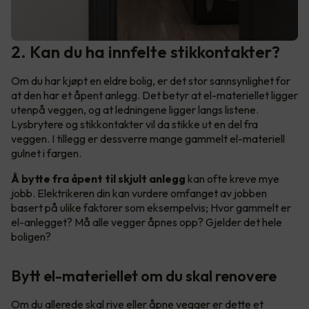
2. Kan du ha innfelte stikkontakter?
Om du har kjøpt en eldre bolig, er det stor sannsynlighet for
at den har et åpent anlegg. Det betyr at el-materiellet ligger
utenpå veggen, og at ledningene ligger langs listene.
Lysbrytere og stikkontakter vil da stikke ut en del fra
veggen. I tillegg er dessverre mange gammelt el-materiell
gulnet i fargen.
Å bytte fra åpent til skjult anlegg
kan ofte kreve mye
jobb. Elektrikeren din kan vurdere omfanget av jobben
basert på ulike faktorer som eksempelvis; Hvor gammelt er
el-anlegget? Må alle vegger åpnes opp? Gjelder det hele
boligen?
Bytt el-materiellet om du skal renovere
Om du allerede skal rive eller åpne vegger er dette et